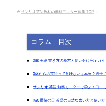
サンリオ英語教材の無料モニター募集
TOP
コラム 目次
■
0歳 英語 書き方の基本と使い分け完全ガイ
■
0歳からの英語って意味ないは本当？親子
■
サンリオ 英語 無料モニターで学ぶ！口コ
■
0歳 最後の日 英語の自然な言い方と使い方