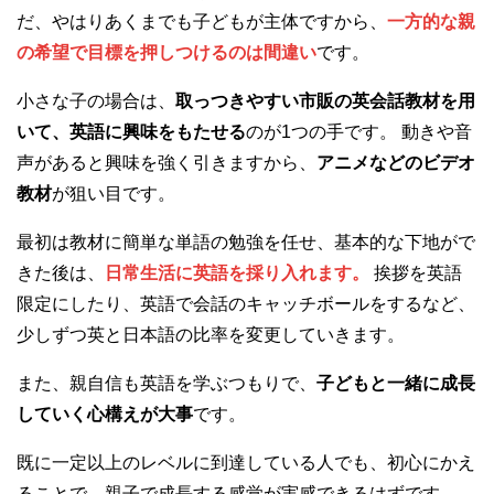
だ、やはりあくまでも子どもが主体ですから、
一方的な親
の希望で目標を押しつけるのは間違い
です。
小さな子の場合は、
取っつきやすい市販の英会話教材を用
いて、英語に興味をもたせる
のが1つの手です。 動きや音
声があると興味を強く引きますから、
アニメなどのビデオ
教材
が狙い目です。
最初は教材に簡単な単語の勉強を任せ、基本的な下地がで
きた後は、
日常生活に英語を採り入れます。
挨拶を英語
限定にしたり、英語で会話のキャッチボールをするなど、
少しずつ英と日本語の比率を変更していきます。
また、親自信も英語を学ぶつもりで、
子どもと一緒に成長
していく心構えが大事
です。
既に一定以上のレベルに到達している人でも、初心にかえ
ることで、親子で成長する感覚が実感できるはずです。