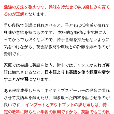
勉強の方法を教えつつ、興味を持たせて学ぶ楽しみを育て
るのが正解
となります。
早い段階で英語に触れさせると、子どもは抵抗感が薄れて
興味や意欲を持つものです。 本格的な勉強は小学校に入
ってからでも遅くないので、苦手意識を持たせないように
気をつけながら、英会話教材や環境との距離を縮めるのが
賢明です。
家庭では会話に英語を使う、街中ではチャンスがあれば英
語に触れさせるなど、
日本語よりも英語を使う頻度を増や
すことが学習
になります。
ある程度成長したら、ネイティブスピーカーの発音に慣れ
させて英語耳を鍛えたり、聞き取った内容を話させるのが
良いです。
インプットとアウトプットの繰り返しは、特
定の教科に限らない学習の原則ですから、英語でもこの反