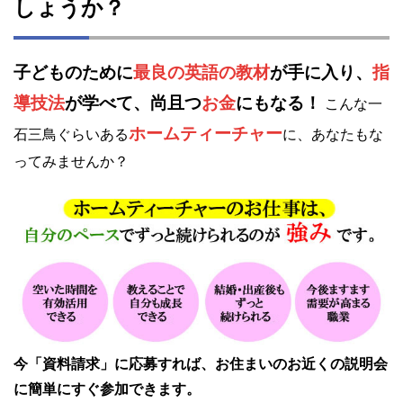
しょうか？
子どものために
最良の英語の教材
が手に入り、
指
導技法
が学べて、尚且つ
お金
にもなる！
こんな一
ホームティーチャー
石三鳥ぐらいある
に、あなたもな
ってみませんか？
今「資料請求」に応募すれば、お住まいのお近くの説明会
に簡単にすぐ参加できます。