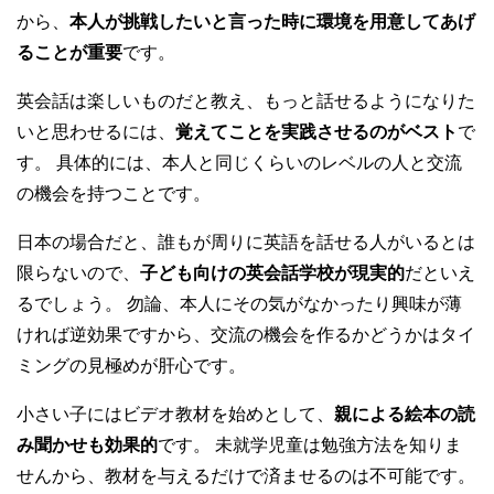
から、
本人が挑戦したいと言った時に環境を用意してあげ
ることが重要
です。
英会話は楽しいものだと教え、もっと話せるようになりた
いと思わせるには、
覚えてことを実践させるのがベスト
で
す。 具体的には、本人と同じくらいのレベルの人と交流
の機会を持つことです。
日本の場合だと、誰もが周りに英語を話せる人がいるとは
限らないので、
子ども向けの英会話学校が現実的
だといえ
るでしょう。 勿論、本人にその気がなかったり興味が薄
ければ逆効果ですから、交流の機会を作るかどうかはタイ
ミングの見極めが肝心です。
小さい子にはビデオ教材を始めとして、
親による絵本の読
み聞かせも効果的
です。 未就学児童は勉強方法を知りま
せんから、教材を与えるだけで済ませるのは不可能です。