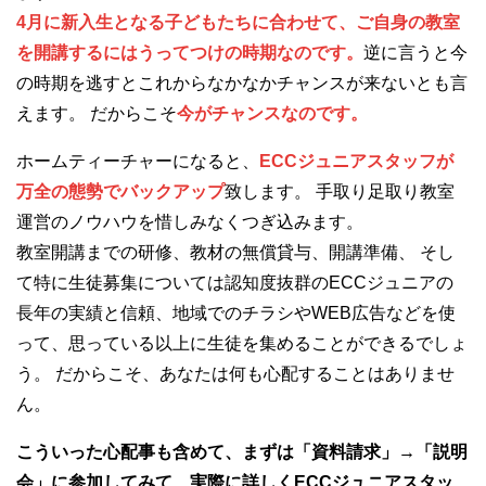
4月に新入生となる子どもたちに合わせて、ご自身の教室
を開講するにはうってつけの時期なのです。
逆に言うと今
の時期を逃すとこれからなかなかチャンスが来ないとも言
えます。 だからこそ
今がチャンスなのです。
ホームティーチャーになると、
ECCジュニアスタッフが
万全の態勢でバックアップ
致します。 手取り足取り教室
運営のノウハウを惜しみなくつぎ込みます。
教室開講までの研修、教材の無償貸与、開講準備、 そし
て特に生徒募集については認知度抜群のECCジュニアの
長年の実績と信頼、地域でのチラシやWEB広告などを使
って、思っている以上に生徒を集めることができるでしょ
う。 だからこそ、あなたは何も心配することはありませ
ん。
こういった心配事も含めて、まずは「資料請求」→「説明
会」に参加してみて、実際に詳しくECCジュニアスタッ